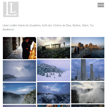
Liban (vallée Sainte de Quadisha, forêt des Cèdres de Dieu, Byblos, Sidon, Tyr,
Baalbeck)