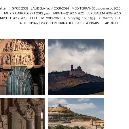
lité
SYRIE 2003
LALIBELA ላሊበላ 2008-2014
MEDITERRANÉE μεσογειακός 2013
TAHRIR CAIRO EGYPT ﻣِﺼﺮ 2012
JAPAN 平方 2016-2025
JERUSALEM 2002-2010
MICHEL 2012-2018
LE FLEUVE 2012-2025
FILS boy figlio hijo 息子
COMPOSTELA
AETHIOPIA ኢትዮጵያ
PEREGRINATIO
BOURBONNAIS
ABOUT LL